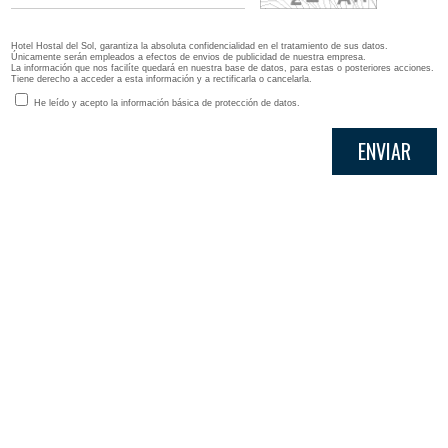
Hotel Hostal del Sol, garantiza la absoluta confidencialidad en el tratamiento de sus datos.
Únicamente serán empleados a efectos de envios de publicidad de nuestra empresa.
La información que nos facilíte quedará en nuestra base de datos, para estas o posteriores acciones.
Tiene derecho a acceder a esta información y a rectificarla o cancelarla.
He leído y acepto la información básica de protección de datos.
ENVIAR