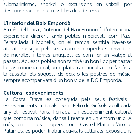
submarinisme, snorkel o excursions en vaixell per
descobrir racons inaccessibles des de terra.
L’Interior del Baix Empordà
A més del litoral, l’interior del Baix Empordà t’ofereix una
experiència diferent, amb pobles medievals com Pals,
Peratallada i Monells, on el temps sembla haver-se
aturat. Passejar pels seus carrers empedrats, envoltats
de muralles i torres antigues, és com fer un viatge al
passat. Aquests pobles són també un bon lloc per tastar
la gastronomia local, amb plats tradicionals com l’arròs a
la cassola, els suquets de peix o les postres de músic,
sempre acompanyats d’un bon vi de la DO Empordà.
Cultura i esdeveniments
La Costa Brava és coneguda pels seus festivals i
esdeveniments culturals. Sant Feliu de Guíxols acull cada
any el Festival Porta Ferrada, un esdeveniment cultural
que combina música, dansa i teatre en un entorn únic. A
més, en pobles propers com Castell-Platja d’Aro o
Palamós, es poden trobar activitats culturals, exposicions