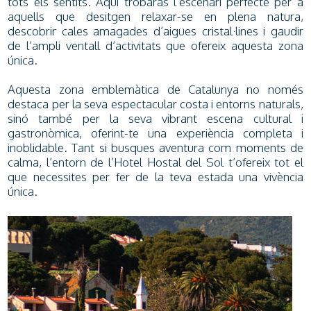
tots els sentits. Aquí trobaràs l’escenari perfecte per a
aquells que desitgen relaxar-se en plena natura,
descobrir cales amagades d’aigües cristal·lines i gaudir
de l’ampli ventall d’activitats que ofereix aquesta zona
única.
Aquesta zona emblemàtica de Catalunya no només
destaca per la seva espectacular costa i entorns naturals,
sinó també per la seva vibrant escena cultural i
gastronòmica, oferint-te una experiència completa i
inoblidable. Tant si busques aventura com moments de
calma, l’entorn de l’Hotel Hostal del Sol t’ofereix tot el
que necessites per fer de la teva estada una vivència
única.