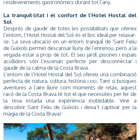
i esdeveniments gastronòmics durant tot l’any.
La tranquil·litat i el confort de l’Hotel Hostal del
Sol
Després de gaudir de totes les possibilitats que ofereix
l’entorn, l’Hotel Hostal del Sol és el lloc ideal per relaxar-
se. La seva ubicació en un entorn tranquil de Sant Feliu
de Guíxols permet descansar lluny de l’enrenou, però a la
vegada estar a prop de tot. El seu jardí, piscines i espais
acollidors són l’escenari perfecte per desconnectar i
gaudir de la calma de la Costa Brava.
L’entorn de l’Hotel Hostal del Sol ofereix una combinació
perfecta de natura, cultura, història i oci. Tant si busques
aventures a l’aire lliure com moments de relax, aquest
racó de la Costa Brava té tot el que necessites per fer de
la teva estada una experiència inoblidable. Vine a
descobrir Sant Feliu de Guíxols i deixa’t captivar per la
màgia de la Costa Brava!