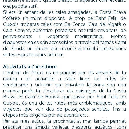
o el paddle surf.
Si ets un amant de les cales amagades, la Costa Brava
t’ofereix un munt d’opcions. A prop de Sant Feliu de
Guíxols trobaràs cales com Sa Conca, Cala del Vigatà o
Cala Canyet, autèntics paradisos naturals envoltats de
penya-segats i vegetació mediterrània. Moltes
d’aquestes cales són accessibles a través del famós Camí
de Ronda, un sender que recorre el litoral i ofereix unes
vistes espectaculars del mar.
Activitats a l’aire lliure
L’entorn de l’hotel és un paradís per als amants de la
natura i les activitats a l’aire lliure. Les rutes de
senderisme i ciclisme que envolten la zona són una
manera perfecta d’explorar els paisatges de la Costa
Brava. El Camí de Ronda, que passa per Sant Feliu de
Guíxols, és una de les rutes més emblemàtiques, amb
trajectes que van des de passejades senzilles fins a
etapes més exigents per als aventurers.
Per als més actius, la proximitat al mar també permet
practicar una àmplia varietat d’esports aquàtics, com