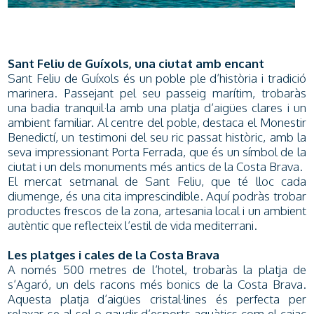
Sant Feliu de Guíxols, una ciutat amb encant
Sant Feliu de Guíxols és un poble ple d’història i tradició
marinera. Passejant pel seu passeig marítim, trobaràs
una badia tranquil·la amb una platja d’aigües clares i un
ambient familiar. Al centre del poble, destaca el Monestir
Benedictí, un testimoni del seu ric passat històric, amb la
seva impressionant Porta Ferrada, que és un símbol de la
ciutat i un dels monuments més antics de la Costa Brava.
El mercat setmanal de Sant Feliu, que té lloc cada
diumenge, és una cita imprescindible. Aquí podràs trobar
productes frescos de la zona, artesania local i un ambient
autèntic que reflecteix l’estil de vida mediterrani.
Les platges i cales de la Costa Brava
A només 500 metres de l’hotel, trobaràs la platja de
s’Agaró, un dels racons més bonics de la Costa Brava.
Aquesta platja d’aigües cristal·lines és perfecta per
relaxar-se al sol o gaudir d’esports aquàtics com el caiac